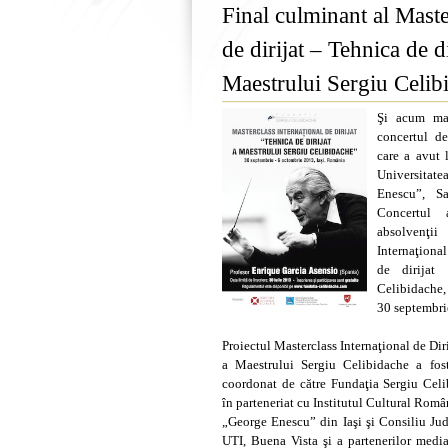
Final culminant al Maste
de dirijat – Tehnica de di
Maestrului Sergiu Celib
Şi acum mai
concertul de
care a avut 
Universita
Enescu”, S
Concertul 
absolvenţi
Internaţiona
de dirijat
Celibidache,
30 septembri
Proiectul Masterclass Internaţional de Diri
a Maestrului Sergiu Celibidache a fost
coordonat de către Fundaţia Sergiu Celi
în parteneriat cu Institutul Cultural Româ
„George Enescu” din Iaşi şi Consiliu Jude
UTI, Buena Vista şi a partenerilor media