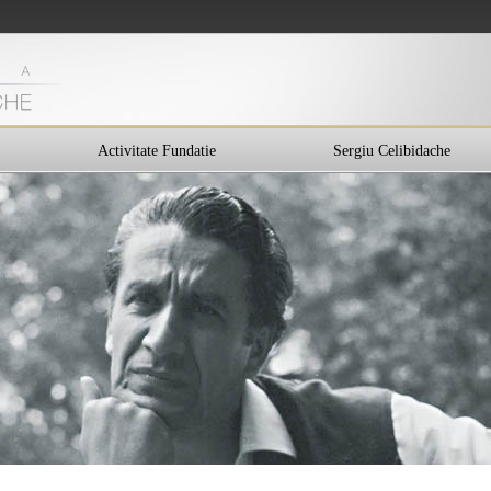
Activitate Fundatie
Sergiu Celibidache