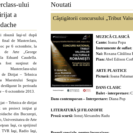
rclass-ului
Noutati
rijat a
Câştigătorii concursului „Tribut Valo
idache
 răsună Iaşi-ul după
MUZICĂ CLASICĂ
 final de Masterclass,
Canto:
Ioana Popa
loc pe 6 octombrie, la
Instrumente de suflat:
tea de Arte „George
Nai:
Roxana Cătălina 
ala Eduard Caudella.
Pian:
Abel Edison Cor
a fost susţinut de
i Masterclass-ului
ARTE PLASTICE
l de Dirijat – Tehnica
Pictură:
Ioana Palamar
 a Maestrului Sergiu
 desfăşurat în perioada
DANS CLASIC
e – 6 octombrie 2013.
Balet - interpretare:
C
Dans contemporan – Interpretare:
Diana Pop
jat – Tehnica de dirijat
 un proiect iniţiat şi
LITERATURĂ ŞI FILOZOFIE
bidache din Bucureşti,
Proză scurtă:
Ionuț Alexandru Radu
n, Universitatea de Arte
ţean Iaşi, cu sprijinul
 TVR Iaşi, Radio Iaşi,
Premii speciale, pentru încurajare: