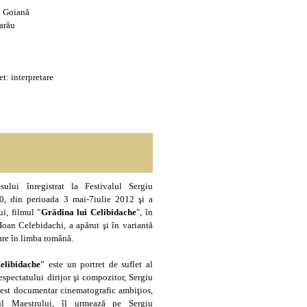
a Goiană
arău
t: interpretare
ului înregistrat la Festivalul Sergiu
0, din perioada 3 mai-7iulie 2012 şi a
ui, filmul "
Grădina lui Celibidache
", în
 Ioan Celebidachi, a apărut şi în variantă
are în limba română.
elibidache
” este un portret de suflet al
espectatului dirijor şi compozitor, Sergiu
est documentar cinematografic ambiţios,
iul Maestrului, îl urmează pe Sergiu