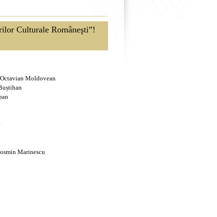
rilor Culturale Româneşti”!
Octavian Moldovean
Buștihan
ban
osmin Marinescu