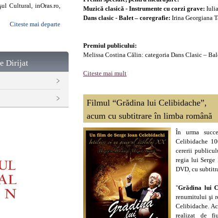
ul Cultural, inOras.ro,
Muzică clasică - Instrumente cu corzi grave:
Iuli
Dans clasic - Balet – coregrafie:
Irina Georgiana T
Citeste mai departe
Premiul publicului:
Melissa Costina Călin: categoria Dans Clasic – Bale
e Dirijat
Citeste mai mult
Filmul “Grădina lui Celibidache”,
acum cu subtitrare în limba română
În urma succes
Celibidache 10
cererii publicul
regia lui Serge
DVD, cu subtitr
"
Grădina lui C
renumitului şi r
Celibidache. Ac
realizat de f